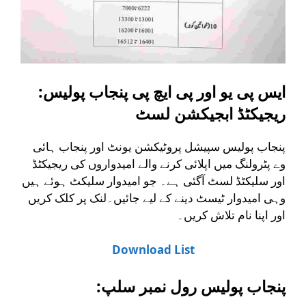
:ایس پی یو اور پی ایچ پی پنجاب پولیس
ریجیکٹڈ ابجیکشن لسٹ
پنجاب پولیس سپیشل پروٹیکشن یونٹ اور پنجاب ہائی
وے پٹرولنگ میں اپلائی کرنے والے امیدواروں کی ریجیکٹڈ
اور سلیکٹڈ لسٹ آگئی ہے۔ جو امیدوار سلیکٹ ہوئے ہیں
وہی امیدوار ٹیسٹ دینے کے لیے جائیں۔لنک پر کلک کریں
اور اپنا نام تلاش کریں۔
Download List
:پنجاب پولیس رول نمبر سلپ