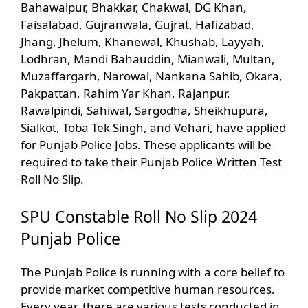
Bahawalpur, Bhakkar, Chakwal, DG Khan,
Faisalabad, Gujranwala, Gujrat, Hafizabad,
Jhang, Jhelum, Khanewal, Khushab, Layyah,
Lodhran, Mandi Bahauddin, Mianwali, Multan,
Muzaffargarh, Narowal, Nankana Sahib, Okara,
Pakpattan, Rahim Yar Khan, Rajanpur,
Rawalpindi, Sahiwal, Sargodha, Sheikhupura,
Sialkot, Toba Tek Singh, and Vehari, have applied
for Punjab Police Jobs. These applicants will be
required to take their Punjab Police Written Test
Roll No Slip.
SPU Constable Roll No Slip 2024
Punjab Police
The Punjab Police is running with a core belief to
provide market competitive human resources.
Every year, there are various tests conducted in