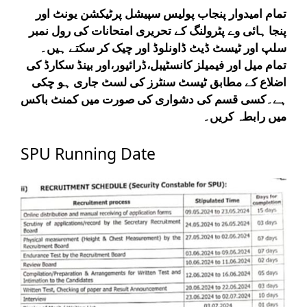
تمام امیدوار پنجاب پولیس سپیشل پرٹیکشن یونٹ اور
پنجا ہائی وے پٹرولنگ کے تحریری امتحانات کی رول نمبر
سلپ اور ٹیسٹ ڈیٹ ڈاونلوڈ اور چیک کر سکتے ہیں۔
تمام میل اور فیمیلز کانسٹیبل،ڈرائیور،اور بینڈ سکارڈ کی
اضلاع کے مطابق ٹیسٹ سنٹرز کی لسٹ جاری ہو چکی
ہے۔کسی قسم کی دشواری کی صورت میں کمنٹ باکس
میں رابطہ کریں۔
SPU Running Date